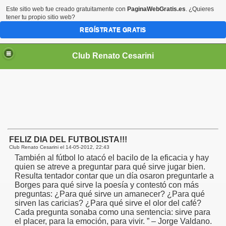
Este sitio web fue creado gratuitamente con
PaginaWebGratis.es
. ¿Quieres
tener tu propio sitio web?
REGÍSTRATE GRATIS
Club Renato Cesarini
FELIZ DIA DEL FUTBOLISTA!!!
Club Renato Cesarini el
14-05-2012, 22:43
También al fútbol lo atacó el bacilo de la eficacia y hay
quien se atreve a preguntar para qué sirve jugar bien.
Resulta tentador contar que un día osaron preguntarle a
Borges para qué sirve la poesía y contestó con más
preguntas: ¿Para qué sirve un amanecer? ¿Para qué
sirven las caricias? ¿Para qué sirve el olor del café?
Cada pregunta sonaba como una sentencia: sirve para
el placer, para la emoción, para vivir. ” – Jorge Valdano.