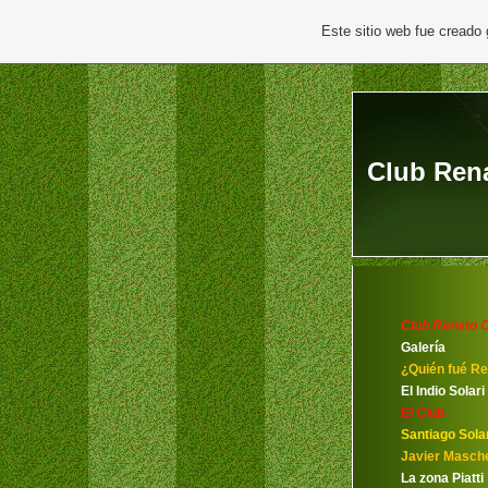
Este sitio web fue creado
Club Rena
Club Renato C
Galería
¿Quién fué Re
El Indio Solari
El Club
Santiago Solar
Javier Masch
La zona Piatti