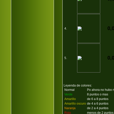
0,
4.
0,
5.
Leyenda de colores:
Normal
Po ahora no hubo n
Verde
8 puntos o mas
Amarillo
de 6 a 8 puntos
Amarillo oscuro
de 4 a 6 puntos
Naranja
de 2 a 4 puntos
Rojo
menos de 2 puntos