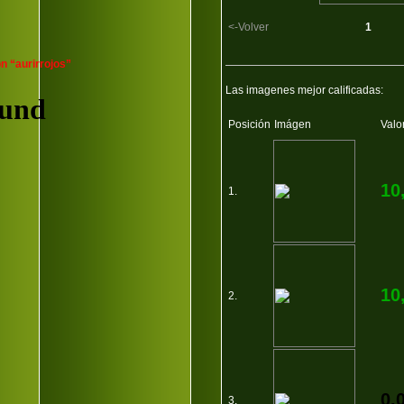
<-Volver
1
n “aurirrojos”
Las imagenes mejor calificadas:
Posición
Imágen
Valo
10
1.
10
2.
0,
3.