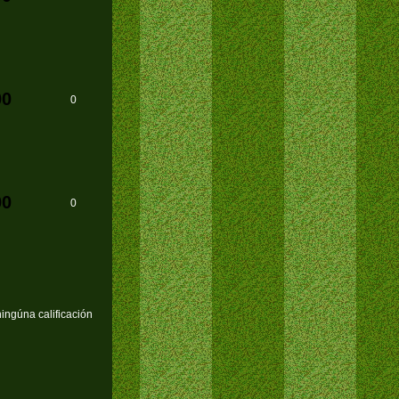
00
0
00
0
ingúna calificación