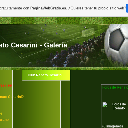
 gratuitamente con
PaginaWebGratis.es
. ¿Quieres tener tu propio sitio web?
to Cesarini - Galería
Club Renato Cesarini
esarini
Foros de Renat
nato Cesarini?
i
erano
(6 Imágenes)