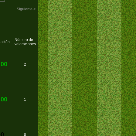
Siguiente->
Número de
ración
valoraciones
,00
2
,00
1
00
0