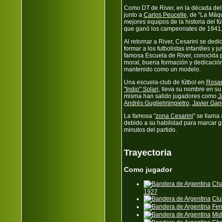
Como DT de River, en la década del
junto a
Carlos Peucelle
, de "La Máqu
mejores equipos de la historia del fú
que ganó los campeonates de 1941,
Al retornar a River, Cesarini se ded
formar a los futbolistas infantiles y j
famosa Escuela de River, conocida 
moral, buena formación y dedicació
mantenido como un modelo.
Una escuela-club de fútbol en
Rosar
"Indio" Solari
, lleva su nombre en s
misma han salido jugadores como
J
Andrés Guglielminpietro
,
Javier Gand
La famosa "
zona Cesarini
" se llama
debido a su habilidad para marcar g
minutos del partido.
Trayectoria
Como jugador
Cha
1927
Clu
Fer
Mid