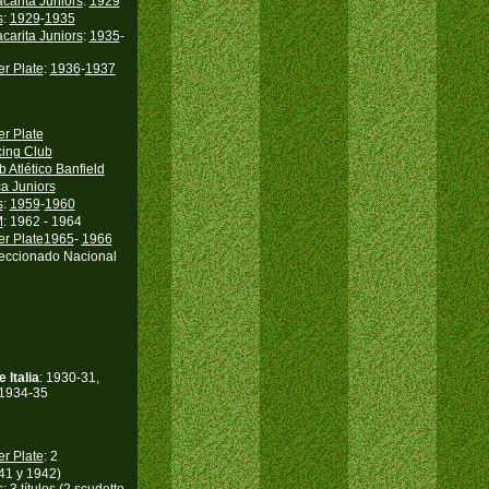
carita Juniors
:
1929
s
:
1929
-
1935
carita Juniors
:
1935
-
er Plate
:
1936
-
1937
er Plate
ing Club
b Atlético Banfield
a Juniors
s
:
1959
-
1960
M
: 1962 - 1964
er Plate
1965
-
1966
eccionado Nacional
Italia
: 1930-31,
 1934-35
er Plate
: 2
41 y 1942)
s
: 3 títulos (2 scudetto