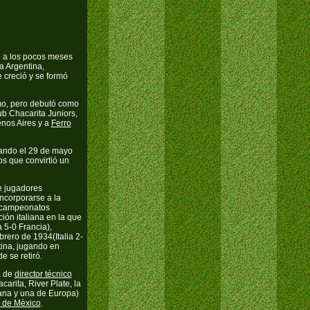
o a los pocos meses
la Argentina,
 creció y se formó
rmo, pero debutó como
ub Chacarita Juniors,
nos Aires y a
Ferro
tando el 29 de mayo
os que convirtió un
e jugadores
incorporarse a la
o campeonatos
ión italiana en la que
 5-0 Francia),
brero de 1934(Italia 2-
tina, jugando en
e se retiró.
a de
director técnico
carita, River Plate, la
ana y una de Europa)
 de Mèxico
.