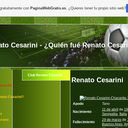
 gratuitamente con
PaginaWebGratis.es
. ¿Quieres tener tu propio sitio web?
to Cesarini - ¿Quién fué Renato Cesar
Club Renato Cesarini
Renato Cesarini
esarini
nato Cesarini?
Apodo
Tano
11 de abril
de
19
Nacimiento
i
Senigallia
,
Italia
erano
29 de marzo
de
Fallecimiento
Buenos Aires
,
Ar