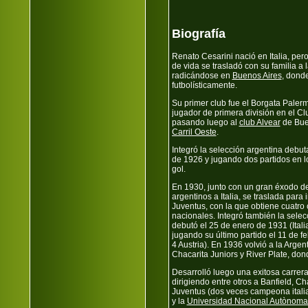
Biografía
Renato Cesarini nació en Italia, per
de vida se trasladó con su familia a 
radicándose en
Buenos Aires
, donde
futbolísticamente.
Su primer club fue el Borgata Pale
jugador de primera división en el Cl
pasando luego al
club Alvear
de Bue
Carril Oeste
.
Integró la selección argentina debu
de 1926 y jugando dos partidos en l
gol.
En 1930, junto con un gran éxodo d
argentinos a Italia, se traslada para 
Juventus, con la que obtiene cuatr
nacionales. Integró también la selecc
debutó el 25 de enero de 1931 (Italia
jugando su último partido el 11 de fe
4 Austria). En 1936 volvió a la Argen
Chacarita Juniors y River Plate, dond
Desarrolló luego una exitosa carrer
dirigiendo entre otros a Banfield, Cha
Juventus (dos veces campeona itali
y la
Universidad Nacional Autònoma