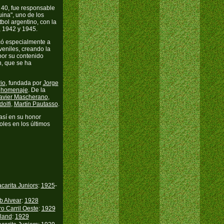
 40, fue responsable
ina", uno de los
tbol argentino, con la
 1942 y 1945.
icó especialmente a
uveniles, creando la
por su contenido
n, que se ha
io
, fundada por
Jorge
u
homenaje
. De la
avier Mascherano
,
olfi
,
Martín Pautasso
.
 así en su honor
oles en los últimos
carita Juniors
:
1925
-
b Alvear
:
1928
ro Carril Oeste
:
1929
land
:
1929