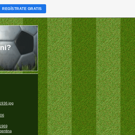
REGÍSTRATE GRATIS
ini?
06
1969
gentina