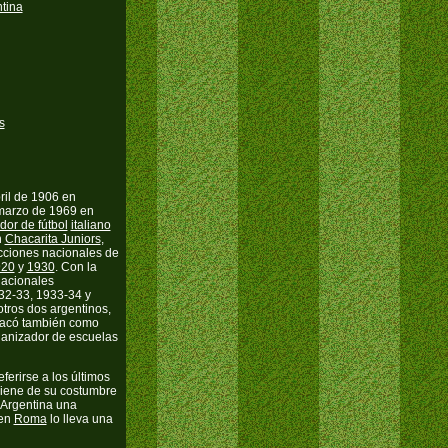
s
ril de 1906 en
e marzo de 1969 en
dor de fútbol
italiano
n
Chacarita Juniors
,
ecciones nacionales de
920
y
1930
. Con la
acionales
32-33, 1933-34 y
otros dos argentinos,
tacó también como
rganizador de escuelas
referirse a los últimos
oviene de su costumbre
 Argentina una
 en
Roma
lo lleva una