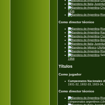
Cha
Juventu
Cha
1936
Riv
Como director técnico
Riv
Rac
Clu
Boc
Juventu
UNA
Riv
Sel
1968
Títulos
Como jugador
Campeonatos Nacionales de 
1931-32, 1932-33, 1933-34,
Como director técnico
Riv
campeonatos argentinos (19
Juventu