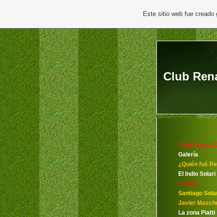
Este sitio web fue creado
Club Rena
Club Renato C
Galería
¿Quién fué Re
El Indio Solari
El Club
Santiago Solar
Javier Masch
La zona Piatti