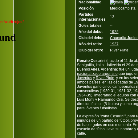
Nacionalidad
Posición
Mediocampista
Partidos
13
internacionales
n “aurirrojos”
Goles totales
--
Año del debut
1925
Club del debut
Chacarita Junior
Año del retiro
1937
Club del retiro
River Plate
Renato Cesarini
(nacido el 11 de ab
Senigallia, Italia - fallecido el 29 d
Buenos Aires, Argentina) fue un
juga
nacionalizado argentino
que jugó e
Juventus
y
River Plate
, y en las sel
ambos países, en las décadas de
1
Juventus ganó cinco campeonatos n
consecutivos (1930-31, 1931-32, 19
1934-35), integrando el equipo con 
Luis Monti
y
Raimundo Orsi
. Se des
director técnico (5 títulos) y como o
para jóvenes futbolistas.
La expresión "
zona Cesarini
", para 
minutos de un partido de fútbol, pr
de hacer goles en ese momento. En
escuela de fútbol lleva su nombre y
calle.